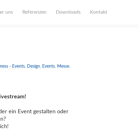
er uns
Referenzen
Downloads
Kontakt
ness - Events
,
Design
,
Events
,
Messe
,
Livestream!
eder ein Event gestalten oder
in?
ich!