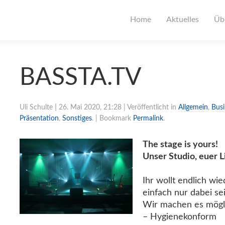
Home
Aktuelles
Üb
BASSTA.TV
|
Uli Schulte
26. Mai 2020, 21:28
| Veröffentlicht in
Allgemein
,
Busi
Präsentation
,
Sonstiges
. | Bookmark
Permalink
.
The stage is yours!
Unser Studio, euer 
Ihr wollt endlich wi
einfach nur dabei se
Wir machen es mögl
– Hygienekonform