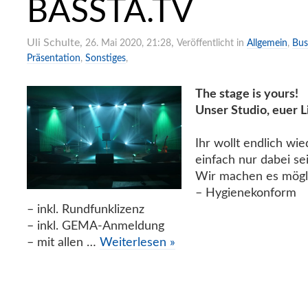
BASSTA.TV
Uli Schulte
,
,
26. Mai 2020, 21:28
Veröffentlicht in
Allgemein
,
Bus
Präsentation
,
Sonstiges
,
The stage is yours!
Unser Studio, euer 
Ihr wollt endlich wi
einfach nur dabei se
Wir machen es mögl
– Hygienekonform
– inkl. Rundfunklizenz
– inkl. GEMA-Anmeldung
– mit allen …
Weiterlesen »