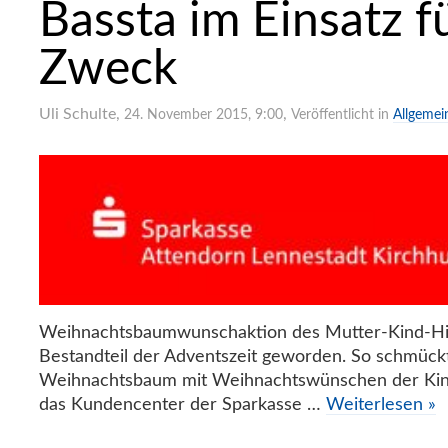
Bassta im Einsatz f
Zweck
Uli Schulte
,
,
24. November 2015, 9:00
Veröffentlicht in
Allgemei
Weihnachtsbaumwunschaktion des Mutter-Kind-Hilf
Bestandteil der Adventszeit geworden. So schmückt
Weihnachtsbaum mit Weihnachtswünschen der Kin
das Kundencenter der Sparkasse …
Weiterlesen »