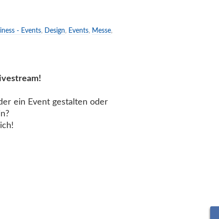
iness - Events
,
Design
,
Events
,
Messe
,
Livestream!
eder ein Event gestalten oder
in?
ich!